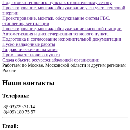
Подготовка теплового пункта к
отопительному сезону
Проектирование
, монтаж, обслуживание узла учета тепловой
энергии
Проектирование, монтаж,
обслуживание систем ГВС
,
отопления, вентиляции
Проектирование, монтаж,
обслуживание
насосной станции
Автоматизация
и диспетчеризация теплового пункта
Подготовка и
согласование
исполнительной документации
Пуско-наладочные
работы
Гидравлические
испытания
Промывка
теплового пункта
Сдача объекта
ресурсоснабжающей
организации
Работаем по
Москве
, Московской области и другим регионам
России
Наши контакты
Телефоны:
8(903)729-31-14
8(499) 180 75 57
Email: