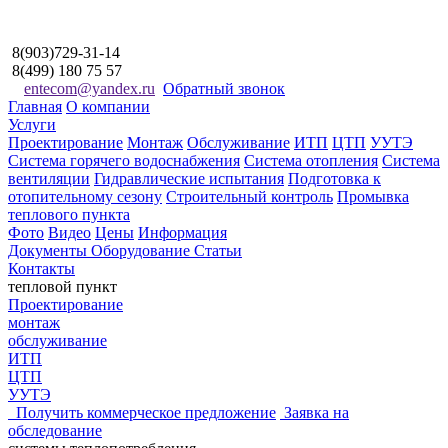
8(903)729-31-14
8(499) 180 75 57
entecom@yandex.ru
Обратный звонок
Главная
О компании
Услуги
Проектирование
Монтаж
Обслуживание
ИТП
ЦТП
УУТЭ
Система горячего водоснабжения
Система отопления
Система
вентиляции
Гидравлические испытания
Подготовка к
отопительному сезону
Строительный контроль
Промывка
теплового пункта
Фото
Видео
Цены
Информация
Документы
Оборудование
Статьи
Контакты
тепловой пункт
Проектирование
монтаж
обслуживание
ИТП
ЦТП
УУТЭ
Получить коммерческое
предложение
Заявка на
обследование