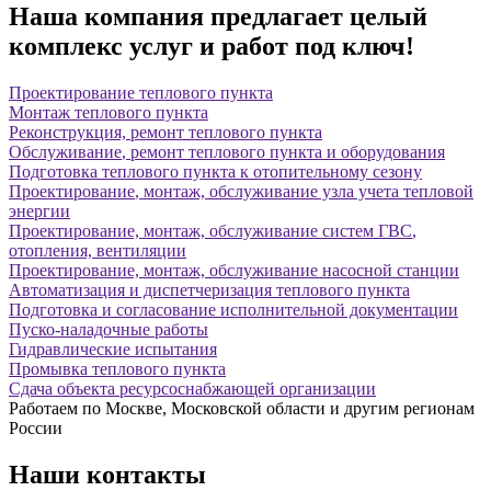
Наша компания предлагает целый
комплекс услуг и работ под ключ!
Проектирование
теплового пункта
Монтаж
теплового пункта
Реконструкция,
ремонт
теплового пункта
Обслуживание
, ремонт теплового пункта и оборудования
Подготовка теплового пункта к
отопительному сезону
Проектирование
, монтаж, обслуживание узла учета тепловой
энергии
Проектирование, монтаж,
обслуживание систем ГВС
,
отопления, вентиляции
Проектирование, монтаж,
обслуживание
насосной станции
Автоматизация
и диспетчеризация теплового пункта
Подготовка и
согласование
исполнительной документации
Пуско-наладочные
работы
Гидравлические
испытания
Промывка
теплового пункта
Сдача объекта
ресурсоснабжающей
организации
Работаем по
Москве
, Московской области и другим регионам
России
Наши контакты