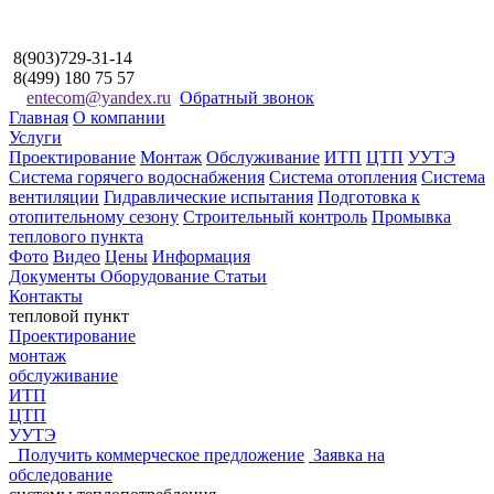
8(903)729-31-14
8(499) 180 75 57
entecom@yandex.ru
Обратный звонок
Главная
О компании
Услуги
Проектирование
Монтаж
Обслуживание
ИТП
ЦТП
УУТЭ
Система горячего водоснабжения
Система отопления
Система
вентиляции
Гидравлические испытания
Подготовка к
отопительному сезону
Строительный контроль
Промывка
теплового пункта
Фото
Видео
Цены
Информация
Документы
Оборудование
Статьи
Контакты
тепловой пункт
Проектирование
монтаж
обслуживание
ИТП
ЦТП
УУТЭ
Получить коммерческое
предложение
Заявка на
обследование